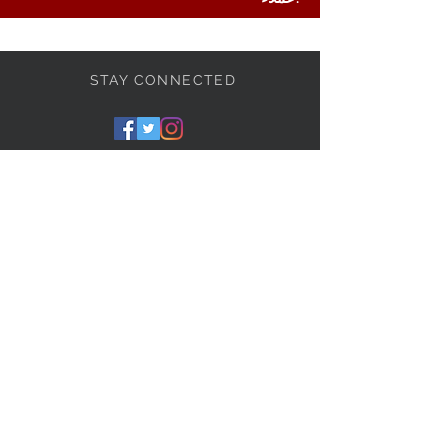
STAY CONNECTED
BE OUR FRIEND
Subscribe Now
NEED ASSISTANCE?
+2-02-20822299
info@sarcomisr.com
sarcomisr@gmail.com